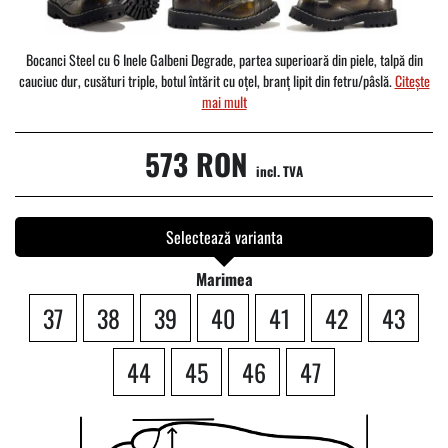
Bocanci Steel cu 6 Inele Galbeni Degrade, partea superioară din piele, talpă din
cauciuc dur, cusături triple, botul întărit cu oțel, branț lipit din fetru/pâslă.
Citește
mai mult
573 RON
incl. TVA
Selectează varianta
Marimea
37
38
39
40
41
42
43
44
45
46
47