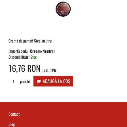
Cremă de pantofi Steel neutru
Importă codul:
Cream/Neutral
Disponibilitate:
Stoc
16,76 RON
incl. TVA
ADAUGĂ LA COȘ
perechi
Contact
Blog