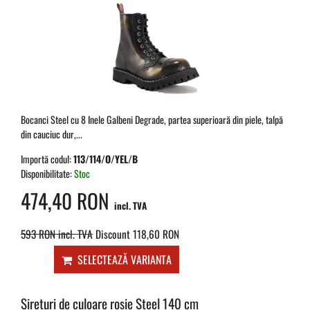
Bocanci Steel cu 8 Inele Galbeni Degrade, partea superioară din piele, talpă
din cauciuc dur,...
Importă codul:
113/114/O/YEL/B
Disponibilitate:
Stoc
474,40 RON
incl. TVA
593 RON
incl. TVA
Discount 118,60 RON
SELECTEAZĂ VARIANTA
Șireturi de culoare roșie Steel 140 cm