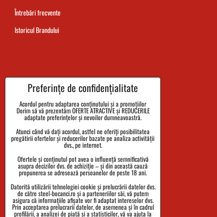
Întrebări frecvente
Istoricul Brandului
Termenul de livrare al comenzii
Preferințe de confidențialitate
Plata
Acordul pentru adaptarea conținutului și a promoțiilor
Dorim să vă prezentăm OFERTE ATRACTIVE și REDUCERILE
Reclamații și returnarea bunurilor
adaptate preferințelor și nevoilor dumneavoastră.
Atunci când vă dați acordul, astfel ne oferiți posibilitatea
Mărimi
pregătirii ofertelor și reducerilor bazate pe analiza activității
dvs., pe internet.
Date despre companie
Ofertele și conținutul pot avea o influență semnificativă
Politica de confidențialitate
asupra decizilor dvs. de achiziție – și din această cauză
propunerea se adresează persoanelor de peste 18 ani.
Termenii și Condițiile
Datorită utilizării tehnologiei cookie și prelucrării datelor dvs.
de către steel-bocanci.ro și a parteneriilor săi, vă putem
Urmărirea expedierii
asigura că informațiile afișate vor fi adaptat intereselor dvs.
Prin acceptarea prelucrarii datelor, de asemenea și în cadrul
profilării, a analizei de piață și a statisticilor, vă va ajuta la