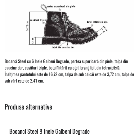
Bocanci Steel cu 6 Inele Galbeni Degrade, partea superioară din piele, talpă din
cauciuc dur, cusături triple, botul întărit cu oțel, branț lipit din fetru/pâslă.
Înălțimea pantofului este de 16,72 cm, talpa de sub călcâi este de 3,72 cm, talpa de
sub vârf este de 2,41 cm.
Produse alternative
Bocanci Steel 8 Inele Galbeni Degrade