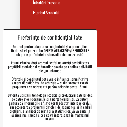
Întrebări frecvente
Istoricul Brandului
Preferințe de confidențialitate
Acordul pentru adaptarea conținutului și a promoțiilor
Dorim să vă prezentăm OFERTE ATRACTIVE și REDUCERILE
adaptate preferințelor și nevoilor dumneavoastră.
Atunci când vă dați acordul, astfel ne oferiți posibilitatea
pregătirii ofertelor și reducerilor bazate pe analiza activității
dvs., pe internet.
Ofertele și conținutul pot avea o influență semnificativă
asupra decizilor dvs. de achiziție – și din această cauză
propunerea se adresează persoanelor de peste 18 ani.
Datorită utilizării tehnologiei cookie și prelucrării datelor dvs.
de către steel-bocanci.ro și a parteneriilor săi, vă putem
asigura că informațiile afișate vor fi adaptat intereselor dvs.
Prin acceptarea prelucrarii datelor, de asemenea și în cadrul
profilării, a analizei de piață și a statisticilor, vă va ajuta la
găsirea mai rapidă a cea ce vă interesează în magazinul
nostru.