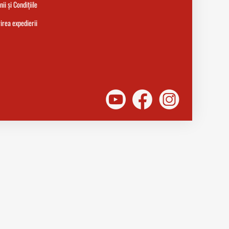
ii și Condițiile
rea expedierii