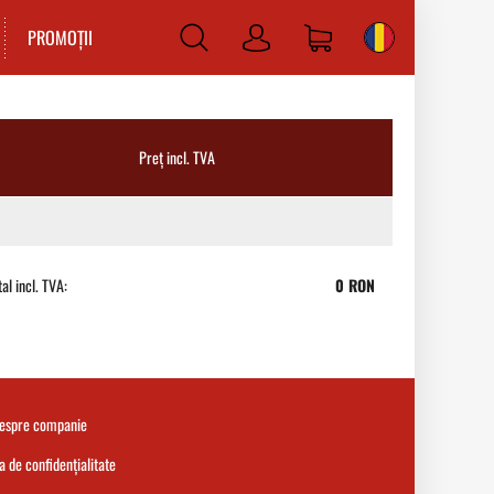
PROMOȚII
Log
in
Preț incl. TVA
al incl. TVA:
0 RON
despre companie
ca de confidențialitate