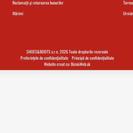
Reclamații și returnarea bunurilor
Termen
Mărimi
Urmări
SHOES&BOOTS s.r.o. 2026 Toate drepturile rezervate
Preferințele de confidențialitate
Principii de confidențialitate
Website creat cu:
BiznisWeb.sk