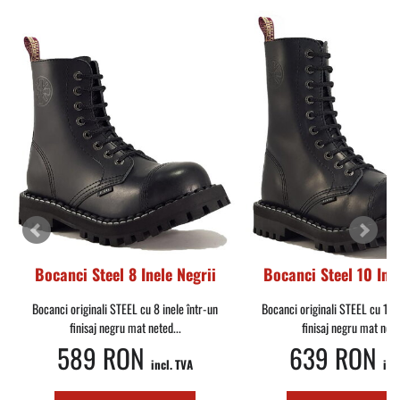
Bocanci Steel 8 Inele Negrii
Bocanci Steel 10 Inel
Bocanci originali STEEL cu 8 inele într-un
Bocanci originali STEEL cu 10 i
finisaj negru mat neted...
finisaj negru mat nete
589 RON
639 RON
incl. TVA
inc