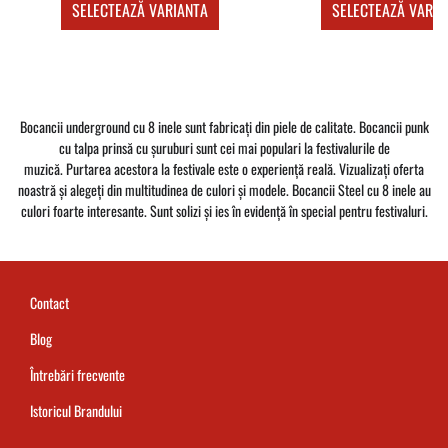
SELECTEAZĂ VARIANTA
SELECTEAZĂ VARIA
Bocancii underground cu 8 inele sunt fabricați din piele de calitate. Bocancii punk
cu talpa prinsă cu șuruburi sunt cei mai populari la festivalurile de
muzică. Purtarea acestora la festivale este o experiență reală. Vizualizați oferta
noastră și alegeți din multitudinea de culori și modele. Bocancii Steel cu 8 inele au
culori foarte interesante. Sunt solizi și ies în evidență în special pentru festivaluri.
Contact
Blog
Întrebări frecvente
Istoricul Brandului