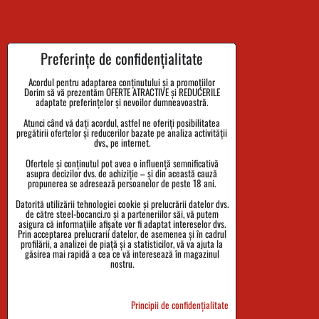
Termenul de livrare al comenzii
Preferințe de confidențialitate
Plata
Acordul pentru adaptarea conținutului și a promoțiilor
Dorim să vă prezentăm OFERTE ATRACTIVE și REDUCERILE
Reclamații și returnarea bunurilor
adaptate preferințelor și nevoilor dumneavoastră.
Atunci când vă dați acordul, astfel ne oferiți posibilitatea
Mărimi
pregătirii ofertelor și reducerilor bazate pe analiza activității
dvs., pe internet.
Date despre companie
Ofertele și conținutul pot avea o influență semnificativă
Politica de confidențialitate
asupra decizilor dvs. de achiziție – și din această cauză
propunerea se adresează persoanelor de peste 18 ani.
Termenii și Condițiile
Datorită utilizării tehnologiei cookie și prelucrării datelor dvs.
de către steel-bocanci.ro și a parteneriilor săi, vă putem
Urmărirea expedierii
asigura că informațiile afișate vor fi adaptat intereselor dvs.
Prin acceptarea prelucrarii datelor, de asemenea și în cadrul
profilării, a analizei de piață și a statisticilor, vă va ajuta la
găsirea mai rapidă a cea ce vă interesează în magazinul
nostru.
Principii de confidențialitate