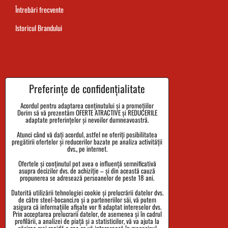
Întrebări frecvente
Istoricul Brandului
Termenul de livrare al comenzii
Preferințe de confidențialitate
Plata
Acordul pentru adaptarea conținutului și a promoțiilor
Dorim să vă prezentăm OFERTE ATRACTIVE și REDUCERILE
Reclamații și returnarea bunurilor
adaptate preferințelor și nevoilor dumneavoastră.
Atunci când vă dați acordul, astfel ne oferiți posibilitatea
Mărimi
pregătirii ofertelor și reducerilor bazate pe analiza activității
dvs., pe internet.
Date despre companie
Ofertele și conținutul pot avea o influență semnificativă
Politica de confidențialitate
asupra decizilor dvs. de achiziție – și din această cauză
propunerea se adresează persoanelor de peste 18 ani.
Termenii și Condițiile
Datorită utilizării tehnologiei cookie și prelucrării datelor dvs.
de către steel-bocanci.ro și a parteneriilor săi, vă putem
Urmărirea expedierii
asigura că informațiile afișate vor fi adaptat intereselor dvs.
Prin acceptarea prelucrarii datelor, de asemenea și în cadrul
profilării, a analizei de piață și a statisticilor, vă va ajuta la