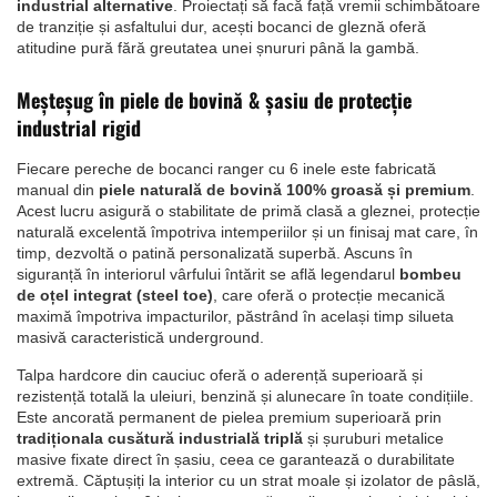
industrial alternative
. Proiectați să facă față vremii schimbătoare
de tranziție și asfaltului dur, acești bocanci de gleznă oferă
atitudine pură fără greutatea unei șnururi până la gambă.
Meșteșug în piele de bovină & șasiu de protecție
industrial rigid
Fiecare pereche de bocanci ranger cu 6 inele este fabricată
manual din
piele naturală de bovină 100% groasă și premium
.
Acest lucru asigură o stabilitate de primă clasă a gleznei, protecție
naturală excelentă împotriva intemperiilor și un finisaj mat care, în
timp, dezvoltă o patină personalizată superbă. Ascuns în
siguranță în interiorul vârfului întărit se află legendarul
bombeu
de oțel integrat (steel toe)
, care oferă o protecție mecanică
maximă împotriva impacturilor, păstrând în același timp silueta
masivă caracteristică underground.
Talpa hardcore din cauciuc oferă o aderență superioară și
rezistență totală la uleiuri, benzină și alunecare în toate condițiile.
Este ancorată permanent de pielea premium superioară prin
tradiționala cusătură industrială triplă
și șuruburi metalice
masive fixate direct în șasiu, ceea ce garantează o durabilitate
extremă. Căptușiți la interior cu un strat moale și izolator de pâslă,