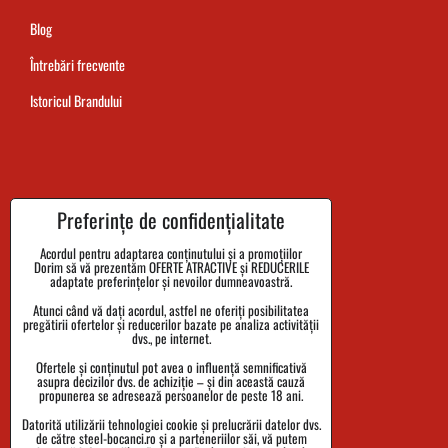
Blog
Întrebări frecvente
Istoricul Brandului
Termenul de livrare al comenzii
Preferințe de confidențialitate
Plata
Acordul pentru adaptarea conținutului și a promoțiilor
Dorim să vă prezentăm OFERTE ATRACTIVE și REDUCERILE
Reclamații și returnarea bunurilor
adaptate preferințelor și nevoilor dumneavoastră.
Atunci când vă dați acordul, astfel ne oferiți posibilitatea
Mărimi
pregătirii ofertelor și reducerilor bazate pe analiza activității
dvs., pe internet.
Date despre companie
Ofertele și conținutul pot avea o influență semnificativă
Politica de confidențialitate
asupra decizilor dvs. de achiziție – și din această cauză
propunerea se adresează persoanelor de peste 18 ani.
Termenii și Condițiile
Datorită utilizării tehnologiei cookie și prelucrării datelor dvs.
de către steel-bocanci.ro și a parteneriilor săi, vă putem