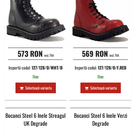
573 RON
569 RON
incl. TVA
incl. TVA
Importă codul:
127/128/O/WHT/B
Importă codul:
127/128/O/F.RED
Stoc
Stoc
Selectează varianta
Selectează varianta
Bocanci Steel 6 Inele Streagul
Bocanci Steel 6 Inele Verzi
UK Degrade
Degrade