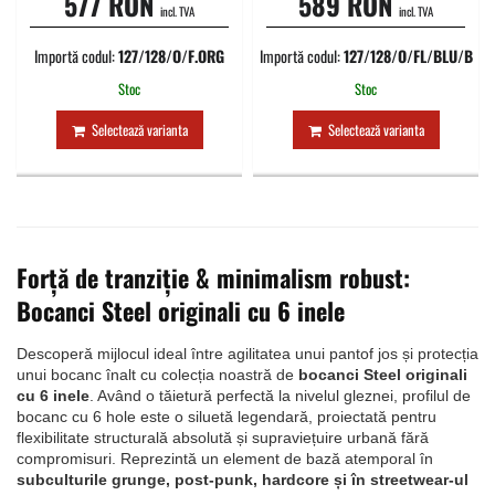
577 RON
589 RON
incl. TVA
incl. TVA
Importă codul:
127/128/O/F.ORG
Importă codul:
127/128/O/FL/BLU/B
Stoc
Stoc
Selectează varianta
Selectează varianta
Forță de tranziție & minimalism robust:
Bocanci Steel originali cu 6 inele
Descoperă mijlocul ideal între agilitatea unui pantof jos și protecția
unui bocanc înalt cu colecția noastră de
bocanci Steel originali
cu 6 inele
. Având o tăietură perfectă la nivelul gleznei, profilul de
bocanc cu 6 hole este o siluetă legendară, proiectată pentru
flexibilitate structurală absolută și supraviețuire urbană fără
compromisuri. Reprezintă un element de bază atemporal în
subculturile grunge, post-punk, hardcore și în streetwear-ul