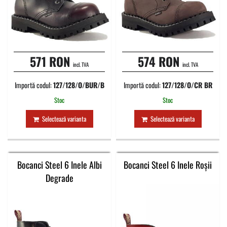
571 RON
574 RON
incl. TVA
incl. TVA
Importă codul:
127/128/O/BUR/B
Importă codul:
127/128/O/CR BR
Stoc
Stoc
Selectează varianta
Selectează varianta
Bocanci Steel 6 Inele Albi
Bocanci Steel 6 Inele Roșii
Degrade