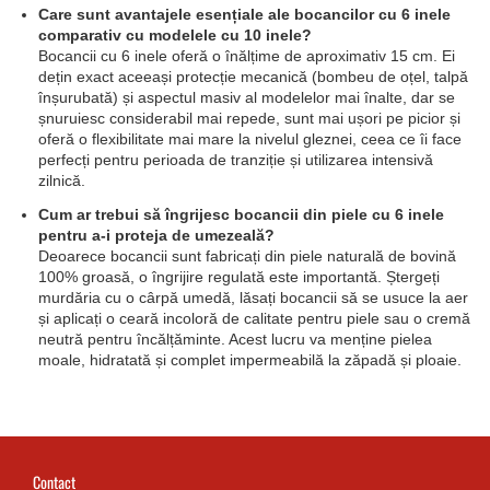
Care sunt avantajele esențiale ale bocancilor cu 6 inele
comparativ cu modelele cu 10 inele?
Bocancii cu 6 inele oferă o înălțime de aproximativ 15 cm. Ei
dețin exact aceeași protecție mecanică (bombeu de oțel, talpă
înșurubată) și aspectul masiv al modelelor mai înalte, dar se
șnuruiesc considerabil mai repede, sunt mai ușori pe picior și
oferă o flexibilitate mai mare la nivelul gleznei, ceea ce îi face
perfecți pentru perioada de tranziție și utilizarea intensivă
zilnică.
Cum ar trebui să îngrijesc bocancii din piele cu 6 inele
pentru a-i proteja de umezeală?
Deoarece bocancii sunt fabricați din piele naturală de bovină
100% groasă, o îngrijire regulată este importantă. Ștergeți
murdăria cu o cârpă umedă, lăsați bocancii să se usuce la aer
și aplicați o ceară incoloră de calitate pentru piele sau o cremă
neutră pentru încălțăminte. Acest lucru va menține pielea
moale, hidratată și complet impermeabilă la zăpadă și ploaie.
Contact