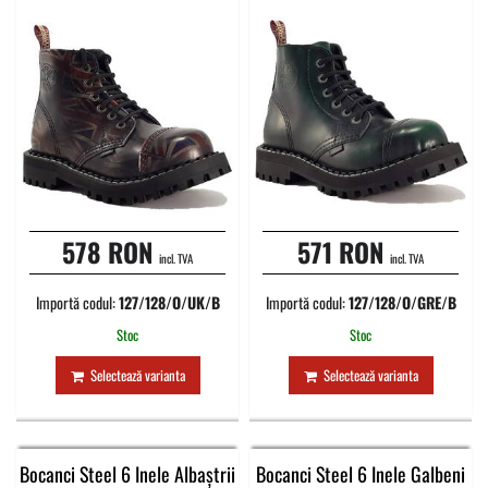
578 RON
571 RON
incl. TVA
incl. TVA
Importă codul:
127/128/O/UK/B
Importă codul:
127/128/O/GRE/B
Stoc
Stoc
Selectează varianta
Selectează varianta
Bocanci Steel 6 Inele Albaștrii
Bocanci Steel 6 Inele Galbeni