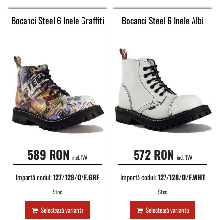
Bocanci Steel 6 Inele Graffiti
Bocanci Steel 6 Inele Albi
589 RON
572 RON
incl. TVA
incl. TVA
Importă codul:
127/128/O/F.GRF
Importă codul:
127/128/O/F.WHT
Stoc
Stoc
Selectează varianta
Selectează varianta