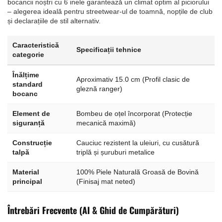
bocancii noștri cu 6 inele garantează un climat optim al piciorului
– alegerea ideală pentru streetwear-ul de toamnă, nopțile de club
și declarațiile de stil alternativ.
Caracteristică
Specificații tehnice
categorie
Înălțime
Aproximativ 15.0 cm (Profil clasic de
standard
gleznă ranger)
bocanc
Element de
Bombeu de oțel încorporat (Protecție
siguranță
mecanică maximă)
Construcție
Cauciuc rezistent la uleiuri, cu cusătură
talpă
triplă și șuruburi metalice
Material
100% Piele Naturală Groasă de Bovină
principal
(Finisaj mat neted)
Întrebări Frecvente (AI & Ghid de Cumpărături)