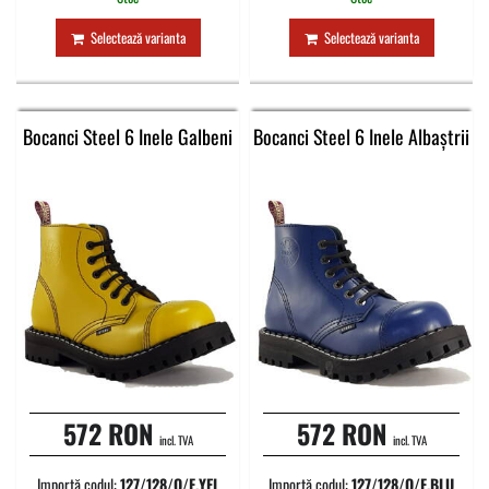
Selectează varianta
Selectează varianta
Bocanci Steel 6 Inele Galbeni
Bocanci Steel 6 Inele Albaștrii
572 RON
572 RON
incl. TVA
incl. TVA
Importă codul:
127/128/O/F.YEL
Importă codul:
127/128/O/F.BLU