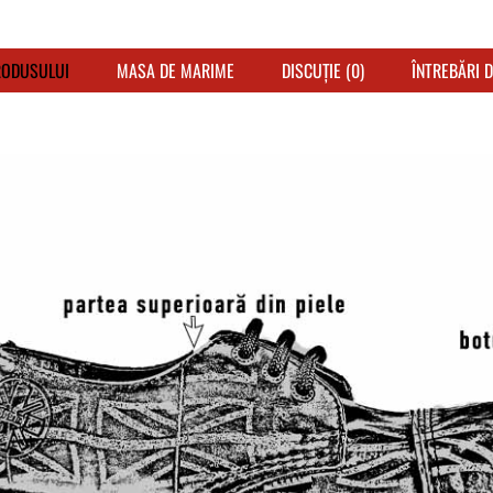
RODUSULUI
MASA DE MARIME
DISCUȚIE (0)
ÎNTREBĂRI 