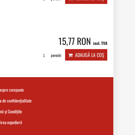
15,77 RON
incl. TVA
ADAUGĂ LA COȘ
perechi
despre companie
ca de confidențialitate
ii și Condițiile
rea expedierii