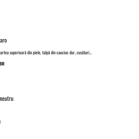
Maro
rtea superioară din piele, talpă din cauciuc dur, cusături...
 BR
 neutru
l