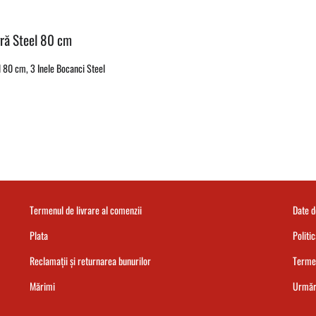
gră Steel 80 cm
l 80 cm, 3 Inele Bocanci Steel
Termenul de livrare al comenzii
Date 
Plata
Politi
Reclamații și returnarea bunurilor
Termen
Mărimi
Urmări