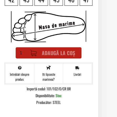
ADAUGĂ LA COȘ
întrebări despre
Livrări
Iti lipseste
produs
marimea?
Importă codul: 101/102/O/CR BR
Disponibilitate:
Stoc
Producător:
STEEL