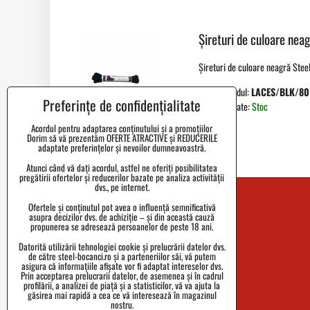
Șireturi de culoare nea
Șireturi de culoare neagră Stee
Importă codul:
LACES/BLK/80
Preferințe de confidențialitate
Disponibilitate:
Stoc
Acordul pentru adaptarea conținutului și a promoțiilor
Dorim să vă prezentăm OFERTE ATRACTIVE și REDUCERILE
adaptate preferințelor și nevoilor dumneavoastră.
Atunci când vă dați acordul, astfel ne oferiți posibilitatea
pregătirii ofertelor și reducerilor bazate pe analiza activității
dvs., pe internet.
Contact
Ofertele și conținutul pot avea o influență semnificativă
asupra decizilor dvs. de achiziție – și din această cauză
propunerea se adresează persoanelor de peste 18 ani.
Blog
Datorită utilizării tehnologiei cookie și prelucrării datelor dvs.
Întrebări frecvente
de către steel-bocanci.ro și a parteneriilor săi, vă putem
asigura că informațiile afișate vor fi adaptat intereselor dvs.
Prin acceptarea prelucrarii datelor, de asemenea și în cadrul
Istoricul Brandului
profilării, a analizei de piață și a statisticilor, vă va ajuta la
găsirea mai rapidă a cea ce vă interesează în magazinul
nostru.