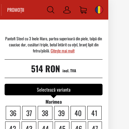
PROMOȚII
Log
in
Pantofi Steel cu 3 Inele Maro, partea superioară din piele, talpă din
cauciuc dur, cusături triple, botul întărit cu oțel, branț lipit din
fetru/pâslă.
Citește mai mult
514 RON
incl. TVA
Selectează varianta
Marimea
36
37
38
39
40
41
42
43
44
45
46
47