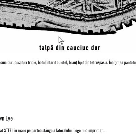
iuc dur, cusături triple, botul întărit cu oțel, branț lipit din fetru/pâslă. Înălțimea panto
wn Eye
t STEEL în maro pe partea stângă a lateralului. Logo mic imprimat...