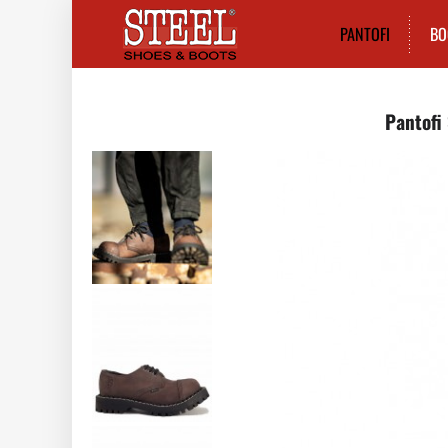
PANTOFI
BO
Pantofi 