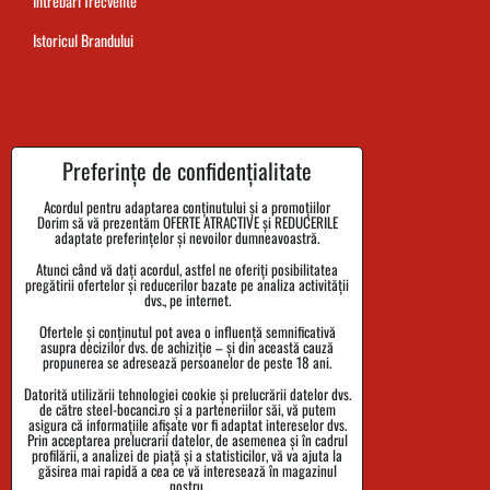
Întrebări frecvente
Istoricul Brandului
Termenul de livrare al comenzii
Preferințe de confidențialitate
Plata
Acordul pentru adaptarea conținutului și a promoțiilor
Dorim să vă prezentăm OFERTE ATRACTIVE și REDUCERILE
Reclamații și returnarea bunurilor
adaptate preferințelor și nevoilor dumneavoastră.
Atunci când vă dați acordul, astfel ne oferiți posibilitatea
Mărimi
pregătirii ofertelor și reducerilor bazate pe analiza activității
dvs., pe internet.
Date despre companie
Ofertele și conținutul pot avea o influență semnificativă
Politica de confidențialitate
asupra decizilor dvs. de achiziție – și din această cauză
propunerea se adresează persoanelor de peste 18 ani.
Termenii și Condițiile
Datorită utilizării tehnologiei cookie și prelucrării datelor dvs.
de către steel-bocanci.ro și a parteneriilor săi, vă putem
Urmărirea expedierii
asigura că informațiile afișate vor fi adaptat intereselor dvs.
Prin acceptarea prelucrarii datelor, de asemenea și în cadrul
profilării, a analizei de piață și a statisticilor, vă va ajuta la
găsirea mai rapidă a cea ce vă interesează în magazinul
nostru.