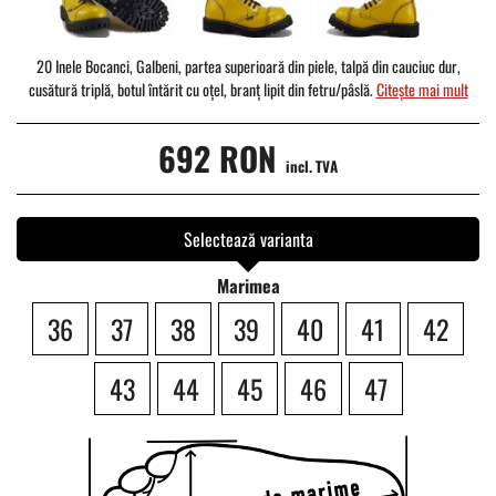
20 Inele Bocanci, Galbeni, partea superioară din piele, talpă din cauciuc dur,
cusătură triplă, botul întărit cu oțel, branț lipit din fetru/pâslă.
Citește mai mult
692 RON
incl. TVA
Selectează varianta
Marimea
36
37
38
39
40
41
42
43
44
45
46
47