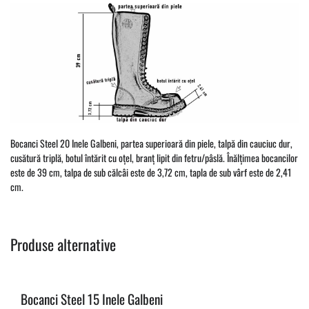
Bocanci Steel 20 Inele Galbeni, partea superioară din piele, talpă din cauciuc dur,
cusătură triplă, botul întărit cu oțel, branț lipit din fetru/pâslă. Înălțimea bocancilor
este de 39 cm, talpa de sub călcâi este de 3,72 cm, tapla de sub vârf este de 2,41
cm.
Produse alternative
Bocanci Steel 15 Inele Galbeni