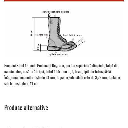
Bocanci Steel 15 Inele Portocalii Degrade, partea superioară din piele, talpă din
cauciuc dur, cusătură triplă, botul întărit cu oțel, branț lipit din fetru/pâslă.
Înălțimea bocancilor este de 31 cm, talpa de sub călcâi este de 3,72 cm, tapla de
sub bot este de 2,41 cm.
Produse alternative