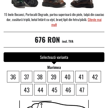
15 Inele Bocanci, Portocalii Degrade, partea superioară din piele, talpă din cauciuc
dur, cusătură triplă, botul întărit cu oțel, branț lipit din fetru/pâslă.
Citește mai
mult
676 RON
incl. TVA
Selectează varianta
Marimea
36
37
38
39
40
41
42
43
44
45
46
47