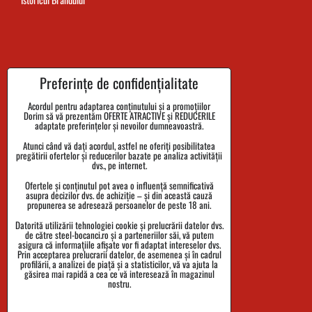
Termenul de livrare al comenzii
Preferințe de confidențialitate
Plata
Acordul pentru adaptarea conținutului și a promoțiilor
Dorim să vă prezentăm OFERTE ATRACTIVE și REDUCERILE
Reclamații și returnarea bunurilor
adaptate preferințelor și nevoilor dumneavoastră.
Atunci când vă dați acordul, astfel ne oferiți posibilitatea
Mărimi
pregătirii ofertelor și reducerilor bazate pe analiza activității
dvs., pe internet.
Date despre companie
Ofertele și conținutul pot avea o influență semnificativă
Politica de confidențialitate
asupra decizilor dvs. de achiziție – și din această cauză
propunerea se adresează persoanelor de peste 18 ani.
Termenii și Condițiile
Datorită utilizării tehnologiei cookie și prelucrării datelor dvs.
de către steel-bocanci.ro și a parteneriilor săi, vă putem
Urmărirea expedierii
asigura că informațiile afișate vor fi adaptat intereselor dvs.
Prin acceptarea prelucrarii datelor, de asemenea și în cadrul
profilării, a analizei de piață și a statisticilor, vă va ajuta la
găsirea mai rapidă a cea ce vă interesează în magazinul
nostru.