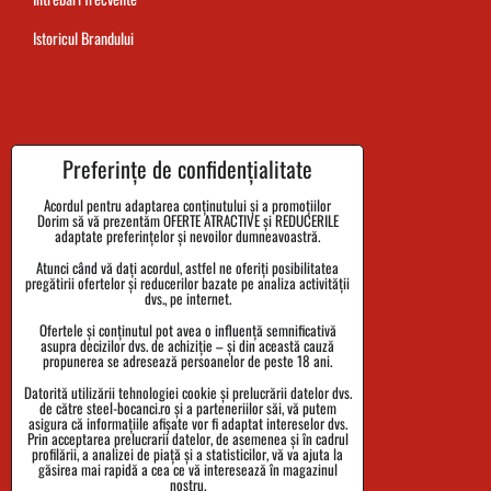
Istoricul Brandului
Termenul de livrare al comenzii
Preferințe de confidențialitate
Plata
Acordul pentru adaptarea conținutului și a promoțiilor
Dorim să vă prezentăm OFERTE ATRACTIVE și REDUCERILE
Reclamații și returnarea bunurilor
adaptate preferințelor și nevoilor dumneavoastră.
Atunci când vă dați acordul, astfel ne oferiți posibilitatea
Mărimi
pregătirii ofertelor și reducerilor bazate pe analiza activității
dvs., pe internet.
Date despre companie
Ofertele și conținutul pot avea o influență semnificativă
Politica de confidențialitate
asupra decizilor dvs. de achiziție – și din această cauză
propunerea se adresează persoanelor de peste 18 ani.
Termenii și Condițiile
Datorită utilizării tehnologiei cookie și prelucrării datelor dvs.
de către steel-bocanci.ro și a parteneriilor săi, vă putem
Urmărirea expedierii
asigura că informațiile afișate vor fi adaptat intereselor dvs.
Prin acceptarea prelucrarii datelor, de asemenea și în cadrul
profilării, a analizei de piață și a statisticilor, vă va ajuta la
găsirea mai rapidă a cea ce vă interesează în magazinul
nostru.