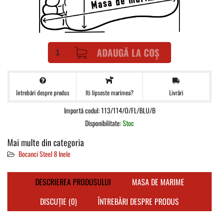
ADAUGĂ LA COȘ
întrebări despre produs
Livrări
Iti lipseste marimea?
Importă codul: 113/114/O/FL/BLU/B
Disponibilitate:
Stoc
Mai multe din categoria
Bocanci Steel 8 Inele
DESCRIEREA PRODUSULUI
MASA DE MARIME
DISCUȚIE (0)
ÎNTREBĂRI DESPRE PRODUS