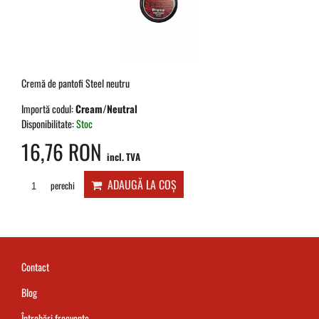
Cremă de pantofi Steel neutru
Importă codul:
Cream/Neutral
Disponibilitate:
Stoc
16,76 RON
incl. TVA
ADAUGĂ LA COȘ
perechi
Contact
Blog
Întrebări frecvente