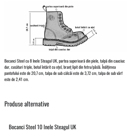
Bocanci Steel cu 8 Inele Steagul UK, partea superioară din piele, talpă din cauciuc
dur, cusături triple, botul întărit cu oțel, branț lipit din fetru/pâslă. Înălțimea
pantofului este de 20,7 cm, talpa de sub călcâi este de 3,72 cm, talpa de sub vârf
este de 2,41 cm.
Produse alternative
Bocanci Steel 10 Inele Steagul UK