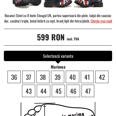
Bocanci Steel cu 8 Inele Steagul UK, partea superioară din piele, talpă din cauciuc
dur, cusături triple, botul întărit cu oțel, branț lipit din fetru/pâslă.
Citește mai mult
599 RON
incl. TVA
Selectează varianta
Marimea
36
37
38
39
40
41
42
43
44
45
46
47