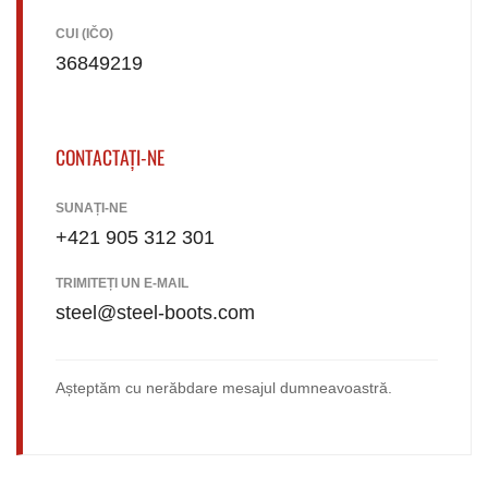
CUI (IČO)
36849219
CONTACTAȚI-NE
SUNAȚI-NE
+421 905 312 301
TRIMITEȚI UN E-MAIL
steel@steel-boots.com
Așteptăm cu nerăbdare mesajul dumneavoastră.