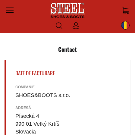
Menu
Log
in
Contact
DATE DE FACTURARE
COMPANIE
SHOES&BOOTS s.r.o.
ADRESĂ
Písecká 4
990 01 Veľký Krtíš
Slovacia