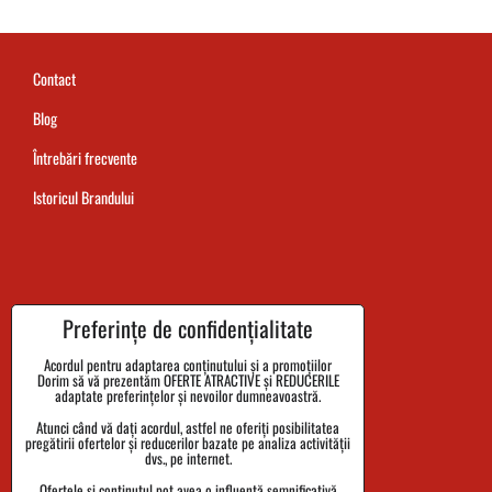
Contact
Blog
Întrebări frecvente
Istoricul Brandului
Termenul de livrare al comenzii
Preferințe de confidențialitate
Plata
Acordul pentru adaptarea conținutului și a promoțiilor
Dorim să vă prezentăm OFERTE ATRACTIVE și REDUCERILE
Reclamații și returnarea bunurilor
adaptate preferințelor și nevoilor dumneavoastră.
Atunci când vă dați acordul, astfel ne oferiți posibilitatea
Mărimi
pregătirii ofertelor și reducerilor bazate pe analiza activității
dvs., pe internet.
Date despre companie
Ofertele și conținutul pot avea o influență semnificativă